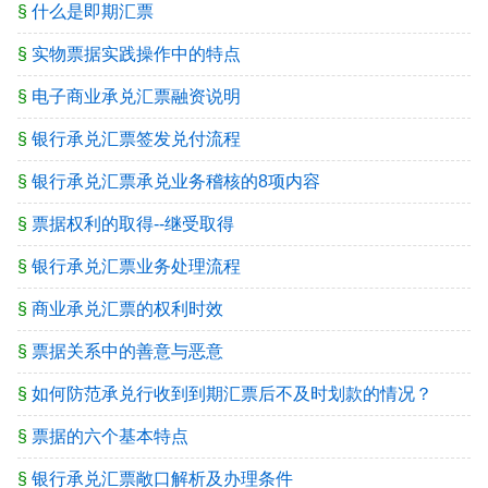
§
什么是即期汇票
§
实物票据实践操作中的特点
§
电子商业承兑汇票融资说明
§
银行承兑汇票签发兑付流程
§
银行承兑汇票承兑业务稽核的8项内容
§
票据权利的取得--继受取得
§
银行承兑汇票业务处理流程
§
商业承兑汇票的权利时效
§
票据关系中的善意与恶意
§
如何防范承兑行收到到期汇票后不及时划款的情况？
§
票据的六个基本特点
§
银行承兑汇票敞口解析及办理条件