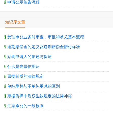
§
申请公示催告流程
知识库文章
§
受理承兑业务时审查，审批和承兑基本流程
§
逾期赔偿金的定义及逾期赔偿金赔付标准
§
贴现申请人的陈述与保证
§
什么是光票信用证
§
票据转质的法律规定
§
单纯承兑与不单纯承兑的区别
§
票据质押中质权生效规定的法律冲突
§
汇票承兑的一般原则