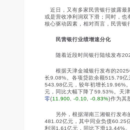
近日，又有多家民营银行披露最新
或是营收净利润双下滑；同时，也
核心驱动因素，相对而言，民营银
民营银行业绩增速分化
随着近段时间银行陆续发布202
根据天津金城银行发布的2025年
长9.08%。各项贷款余额515.7
543.98亿元，较年初增长19.96%
元，同比大幅下降了59.53%。
天津
零
(
11.900
,
-0.10
,
-0.83%
)
作为其
另外，根据湖南三湘银行发布的20
481.02亿元，其中同业负债60.
利润1.61亿元，同比下滑13.44%